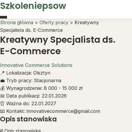
Szkoleniepsow
Strona główna
>
Oferty pracy
>
Kreatywny
Strona główna
Specjalista ds. E-Commerce
Oferty pracy
Kreatywny Specjalista ds.
Kontakt
E-Commerce
Innovative Commerce Solutions
📍
Lokalizacja:
Olsztyn
💼
Tryb pracy:
Stacjonarna
💰
Wynagrodzenie:
8 000 - 15 000 zł
📅
Data publikacji:
22.01.2026
⏰
Ważna do:
22.01.2027
📧
Kontakt:
innovativecommerce@gmail.com
Opis stanowiska
# Opis stanowiska